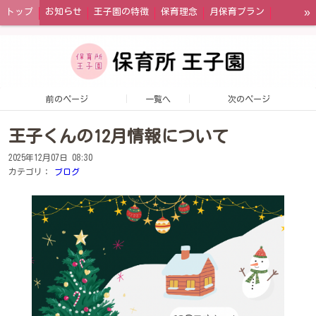
»
トップ
お知らせ
王子園の特徴
保育理念
月保育プラン
午前保育プラン
一時預かり
幼児教育・保育の無償化制度
王子園の一日
園内の風景
年間イベント
お問い合わせ
アクセス
前のページ
一覧へ
次のページ
王子くんの12月情報について
2025年12月07日 08:30
カテゴリ：
ブログ